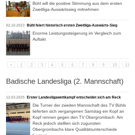
Bühl will die positive Stimmung aus dem ersten
Zweitliga-Auswärtssieg mitnehmen
02.10.2023
Bühl feiert historisch ersten Zweitliga-Auswärts-Sieg
Enorme Leistungssteigerung im Vergleich zum
Auftakt
<
1
2
3
4
5
6
7
8
9
10
11
Badische Landesliga (2. Mannschaft)
12.03.2025
Erster Landesligawettkampf entscheidet sich am Reck
Die Turner der zweiten Mannschaft des TV Bühls
lieferten sich vergangenen Samstag ein Kopf an
Kopf rennen gegen den TV Obergrombach. Am
Reck jedoch stellten sich zugunsten
Obergrombachs klare Qualitätsunterschiede