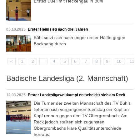
Erstes Duell mit Heckengäu in Bühl
05.10.2025
Erster Heimsieg nach drei Jahren
Bühl setzt sich nach enger erster Hälfte gegen
Backnang durch
<
1
2
3
4
5
6
7
8
9
10
11
Badische Landesliga (2. Mannschaft)
12.03.2025
Erster Landesligawettkampf entscheidet sich am Reck
Die Turner der zweiten Mannschaft des TV Bühls
lieferten sich vergangenen Samstag ein Kopf an
Kopf rennen gegen den TV Obergrombach. Am
Reck jedoch stellten sich zugunsten
Obergrombachs klare Qualitätsunterschiede
herraus.