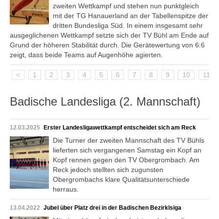
zweiten Wettkampf und stehen nun punktgleich
mit der TG Hanauerland an der Tabellenspitze der
dritten Bundesliga Süd. In einem insgesamt sehr
ausgeglichenen Wettkampf setzte sich der TV Bühl am Ende auf
Grund der höheren Stabilität durch. Die Gerätewertung von 6:6
zeigt, dass beide Teams auf Augenhöhe agierten.
<
1
2
3
4
5
6
7
8
9
10
11
Badische Landesliga (2. Mannschaft)
12.03.2025
Erster Landesligawettkampf entscheidet sich am Reck
Die Turner der zweiten Mannschaft des TV Bühls
lieferten sich vergangenen Samstag ein Kopf an
Kopf rennen gegen den TV Obergrombach. Am
Reck jedoch stellten sich zugunsten
Obergrombachs klare Qualitätsunterschiede
herraus.
13.04.2022
Jubel über Platz drei in der Badischen Bezirklsiga