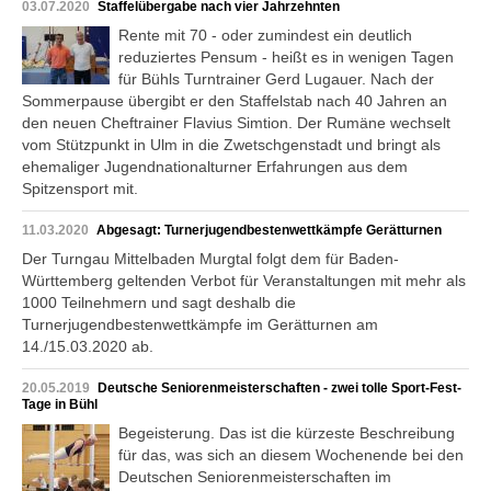
03.07.2020
Staffelübergabe nach vier Jahrzehnten
Rente mit 70 - oder zumindest ein deutlich
reduziertes Pensum - heißt es in wenigen Tagen
für Bühls Turntrainer Gerd Lugauer. Nach der
Sommerpause übergibt er den Staffelstab nach 40 Jahren an
den neuen Cheftrainer Flavius Simtion. Der Rumäne wechselt
vom Stützpunkt in Ulm in die Zwetschgenstadt und bringt als
ehemaliger Jugendnationalturner Erfahrungen aus dem
Spitzensport mit.
11.03.2020
Abgesagt: Turnerjugendbestenwettkämpfe Gerätturnen
Der Turngau Mittelbaden Murgtal folgt dem für Baden-
Württemberg geltenden Verbot für Veranstaltungen mit mehr als
1000 Teilnehmern und sagt deshalb die
Turnerjugendbestenwettkämpfe im Gerätturnen am
14./15.03.2020 ab.
20.05.2019
Deutsche Seniorenmeisterschaften - zwei tolle Sport-Fest-
Tage in Bühl
Begeisterung. Das ist die kürzeste Beschreibung
für das, was sich an diesem Wochenende bei den
Deutschen Seniorenmeisterschaften im