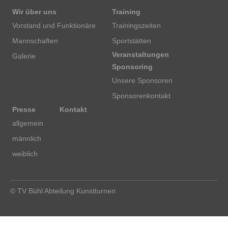
Wir über uns
Training
Vorstand und Funktionäre
Trainingszeiten
Mannschaften
Sportstätten
Veranstaltungen
Galerie
Sponsoring
Unsere Sponsoren
Sponsorenkontakt
Presse
Kontakt
allgemein
männlich
weiblich
© TV Bühl Abteilung Kunstturnen