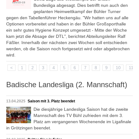
Bundesliga abgesagt. Dies betrifft nun auch den
geplanten Heimwettkampf der Bühler Turner
gegen den Tabellenführer Heckengäu. "Wir hatten uns auf alle
Optionen vorbereitet und haben in der Bühler Großsporthalle
ein sehr gutes Hygiene Konzept umgesetzt - Mitte der Woche
kam jetzt die Absage der DTL", berichtet Abteilungsleiter Ralf
Fäßler. Innerhalb der nächsten zwei Wochen soll entschieden
werden, ob die Saison noch fortgesetzt wird oder abgebrochen
wird.
<
1
2
3
4
5
6
7
8
9
10
11
Badische Landesliga (2. Mannschaft)
13.04.2025
Saison mit 3. Platz beendet
Die diesjährige Landesliga Saison hat die zweite
Mannschaft des TV Bühl zufrieden mit dem 3.
Platz am vergangenen Wochenende im Ligafinale
in Grötzingen beendet.