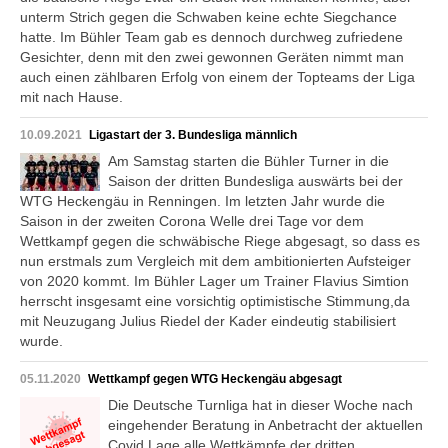
unterm Strich gegen die Schwaben keine echte Siegchance
hatte. Im Bühler Team gab es dennoch durchweg zufriedene
Gesichter, denn mit den zwei gewonnen Geräten nimmt man
auch einen zählbaren Erfolg von einem der Topteams der Liga
mit nach Hause.
10.09.2021
Ligastart der 3. Bundesliga männlich
Am Samstag starten die Bühler Turner in die
Saison der dritten Bundesliga auswärts bei der
WTG Heckengäu in Renningen. Im letzten Jahr wurde die
Saison in der zweiten Corona Welle drei Tage vor dem
Wettkampf gegen die schwäbische Riege abgesagt, so dass es
nun erstmals zum Vergleich mit dem ambitionierten Aufsteiger
von 2020 kommt. Im Bühler Lager um Trainer Flavius Simtion
herrscht insgesamt eine vorsichtig optimistische Stimmung,da
mit Neuzugang Julius Riedel der Kader eindeutig stabilisiert
wurde.
05.11.2020
Wettkampf gegen WTG Heckengäu abgesagt
Die Deutsche Turnliga hat in dieser Woche nach
eingehender Beratung in Anbetracht der aktuellen
Covid Lage alle Wettkämpfe der dritten