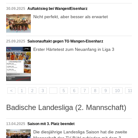
30.09.2025
Auftaktsieg bei Wangen/Eisenharz
Nicht perfekt, aber besser als erwartet
25.09.2025
Saisonauftakt gegen TG Wangen-Eisenharz
Erster Härtetest zum Neuanfang in Liga 3
<
1
2
3
4
5
6
7
8
9
10
11
Badische Landesliga (2. Mannschaft)
13.04.2025
Saison mit 3. Platz beendet
Die diesjährige Landesliga Saison hat die zweite